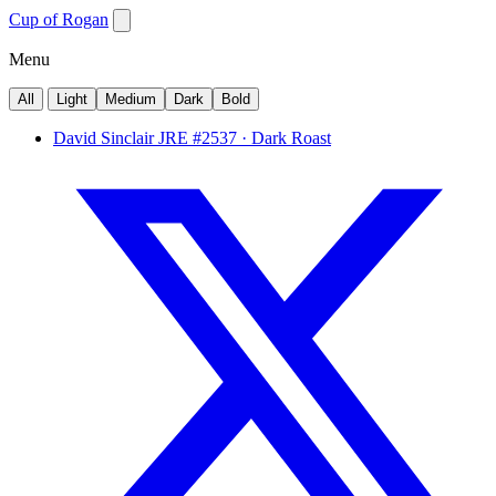
Cup of Rogan
Menu
All
Light
Medium
Dark
Bold
David Sinclair
JRE #2537 · Dark Roast